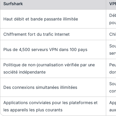
Surfshark
VPN
Déb
Haut débit et bande passante illimitée
pou
Chiffrement fort du trafic Internet
Chi
Sou
Plus de 4,500 serveurs VPN dans 100 pays
ser
Politique de non-journalisation vérifiée par une
Peu
société indépendante
don
Sou
Des connexions simultanées illimitées
con
Applications conviviales pour les plateformes et
App
les appareils les plus courants
aux