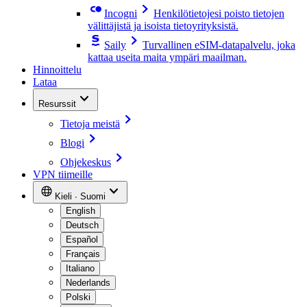
Incogni
Henkilötietojesi poisto tietojen
välittäjistä ja isoista tietoyrityksistä.
Saily
Turvallinen eSIM-datapalvelu, joka
kattaa useita maita ympäri maailman.
Hinnoittelu
Lataa
Resurssit
Tietoja meistä
Blogi
Ohjekeskus
VPN tiimeille
Kieli ∙ Suomi
English
Deutsch
Español
Français
Italiano
Nederlands
Polski