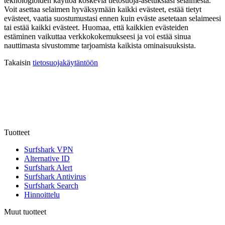
teknologioiden käyttöä koskevia tietosuoja-asetuksiasi selaimesta.
Voit asettaa selaimen hyväksymään kaikki evästeet, estää tietyt
evästeet, vaatia suostumustasi ennen kuin eväste asetetaan selaimeesi
tai estää kaikki evästeet. Huomaa, että kaikkien evästeiden
estäminen vaikuttaa verkkokokemukseesi ja voi estää sinua
nauttimasta sivustomme tarjoamista kaikista ominaisuuksista.
Takaisin
tietosuojakäytäntöön
Tuotteet
Surfshark VPN
Alternative ID
Surfshark Alert
Surfshark Antivirus
Surfshark Search
Hinnoittelu
Muut tuotteet