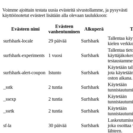
Voimme ajoittain testata uusia evästeitä sivustollamme, ja pysyvästi
käyttöönotetut evästeet lisätään alla olevaan taulukkoon:
Evästeen
Evästeen nimi
Alkuperä
T
vanhentuminen
Tallentaa käy
surfshark-locale
29 päivää
Surfshark
kielen verkko
Tallentaa tiet
surfshark-experiments
1 vuosi
Surfshark
käyttäjäkoke
testaustamme
Käytetään ta
surfshark-alert-coupon
Istunto
Surfshark
jota käytetää
oston aikana.
Käytetään
_sstk
2 tuntia
Surfshark
tunnistautumi
Käytetään
_ssexp
2 tuntia
Surfshark
tunnistautumi
Käytetään
_ssrtk
2 tuntia
Surfshark
tunnistautumi
Laskeutumiss
sf-la
30 päivää
Surfshark
joka osoittaa
lähteen.