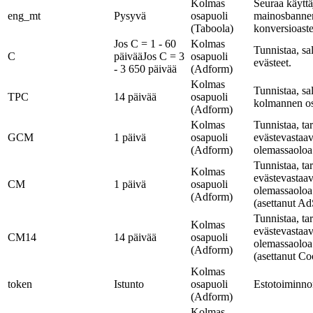
Kolmas
Seuraa käyttä
eng_mt
Pysyvä
osapuoli
mainosbanner
(Taboola)
konversioaste
Jos C = 1 - 60
Kolmas
Tunnistaa, sal
C
päivää
Jos C = 3
osapuoli
evästeet.
- 3 650 päivää
(Adform)
Kolmas
Tunnistaa, sal
TPC
14 päivää
osapuoli
kolmannen os
(Adform)
Kolmas
Tunnistaa, t
GCM
1 päivä
osapuoli
evästevastaa
(Adform)
olemassaoloa 
Tunnistaa, t
Kolmas
evästevastaa
CM
1 päivä
osapuoli
olemassaoloa 
(Adform)
(asettanut Ad
Tunnistaa, t
Kolmas
evästevastaa
CM14
14 päivää
osapuoli
olemassaoloa 
(Adform)
(asettanut Co
Kolmas
token
Istunto
osapuoli
Estotoiminno
(Adform)
Kolmas