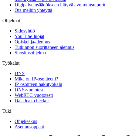
Digipalvelusäädökseen liittyvä avoimuusraportti
Ota meihin yhteyttä
Ohjelmat
Sidosyhtiö
YouTube-luojat
Opiskelija-alennus
Tutkinnon suorittaneen alennus
Suositusohjelma
Työkalut
DNS
Mikä on IP-osoitteeni?
IP-osoitteen hakutyökalu
DNS-vuototesti
WebRTC-vuototesti
Data leak checker
Tuki
Ohjekeskus
Asennusoppaat