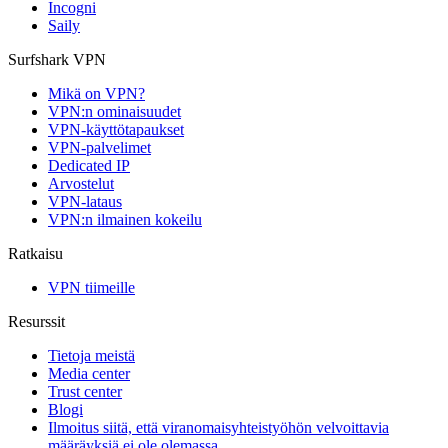
Incogni
Saily
Surfshark VPN
Mikä on VPN?
VPN:n ominaisuudet
VPN-käyttötapaukset
VPN-palvelimet
Dedicated IP
Arvostelut
VPN-lataus
VPN:n ilmainen kokeilu
Ratkaisu
VPN tiimeille
Resurssit
Tietoja meistä
Media center
Trust center
Blogi
Ilmoitus siitä, että viranomaisyhteistyöhön velvoittavia
määräyksiä ei ole olemassa