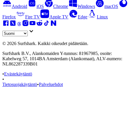
Android
iOS
Chrome
Windows
macOS
Firefox
Fire TV
Apple TV
Edge
Linux
©
2026
Surfshark. Kaikki oikeudet pidätetään.
Surfshark B.V., Alankomaiden Y-tunnus: 81967985, osoite:
Kabelweg 57, 1014BA Amsterdam (Alankomaat), ALV-numero:
NL862287339B01
•
Evästekäytäntö
•
Tietosuojakäytäntö
•
Palveluehdot