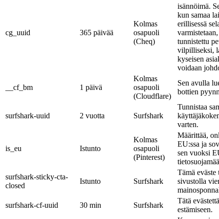
isännöimä. Se
kun samaa lai
Kolmas
erillisessä se
cg_uuid
365 päivää
osapuoli
varmistetaan,
(Cheq)
tunnistettu pet
vilpilliseksi, 
kyseisen asia
voidaan johd
Kolmas
Sen avulla lu
__cf_bm
1 päivä
osapuoli
bottien pyynn
(Cloudflare)
Tunnistaa sa
surfshark-uuid
2 vuotta
Surfshark
käyttäjäkoke
varten.
Määrittää, onk
Kolmas
EU:ssa ja so
is_eu
Istunto
osapuoli
sen vuoksi E
(Pinterest)
tietosuojamää
Tämä eväste t
surfshark-sticky-cta-
Istunto
Surfshark
sivustolla vie
closed
mainosponna
Tätä evästett
surfshark-cf-uuid
30 min
Surfshark
estämiseen.