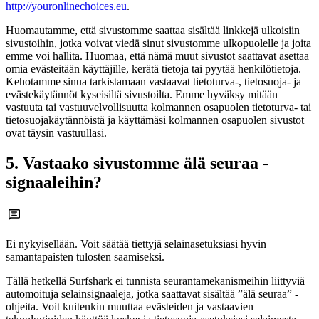
http://youronlinechoices.eu
.
Huomautamme, että sivustomme saattaa sisältää linkkejä ulkoisiin
sivustoihin, jotka voivat viedä sinut sivustomme ulkopuolelle ja joita
emme voi hallita. Huomaa, että nämä muut sivustot saattavat asettaa
omia evästeitään käyttäjille, kerätä tietoja tai pyytää henkilötietoja.
Kehotamme sinua tarkistamaan vastaavat tietoturva-, tietosuoja- ja
evästekäytännöt kyseisiltä sivustoilta. Emme hyväksy mitään
vastuuta tai vastuuvelvollisuutta kolmannen osapuolen tietoturva- tai
tietosuojakäytännöistä ja käyttämäsi kolmannen osapuolen sivustot
ovat täysin vastuullasi.
5. Vastaako sivustomme älä seuraa -
signaaleihin?
Ei nykyisellään. Voit säätää tiettyjä selainasetuksiasi hyvin
samantapaisten tulosten saamiseksi.
Tällä hetkellä Surfshark ei tunnista seurantamekanismeihin liittyviä
automoituja selainsignaaleja, jotka saattavat sisältää ”älä seuraa” -
ohjeita. Voit kuitenkin muuttaa evästeiden ja vastaavien