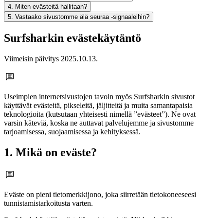
4. Miten evästeitä hallitaan?
5. Vastaako sivustomme älä seuraa -signaaleihin?
Surfsharkin evästekäytäntö
Viimeisin päivitys
2025.10.13
.
Useimpien internetsivustojen tavoin myös Surfsharkin sivustot
käyttävät evästeitä, pikseleitä, jäljitteitä ja muita samantapaisia
teknologioita (kutsutaan yhteisesti nimellä ”evästeet”). Ne ovat
varsin käteviä, koska ne auttavat palvelujemme ja sivustomme
tarjoamisessa, suojaamisessa ja kehityksessä.
1. Mikä on eväste?
Eväste on pieni tietomerkkijono, joka siirretään tietokoneeseesi
tunnistamistarkoitusta varten.