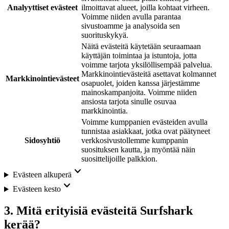
Analyyttiset evästeet
ilmoittavat alueet, joilla kohtaat virheen.
Voimme niiden avulla parantaa
sivustoamme ja analysoida sen
suorituskykyä.
Näitä evästeitä käytetään seuraamaan
käyttäjän toimintaa ja istuntoja, jotta
voimme tarjota yksilöllisempää palvelua.
Markkinointievästeitä asettavat kolmannet
Markkinointievästeet
osapuolet, joiden kanssa järjestämme
mainoskampanjoita. Voimme niiden
ansiosta tarjota sinulle osuvaa
markkinointia.
Voimme kumppanien evästeiden avulla
tunnistaa asiakkaat, jotka ovat päätyneet
Sidosyhtiö
verkkosivustollemme kumppanin
suosituksen kautta, ja myöntää näin
suosittelijoille palkkion.
Evästeen alkuperä
Evästeen kesto
3. Mitä erityisiä evästeitä Surfshark
kerää?