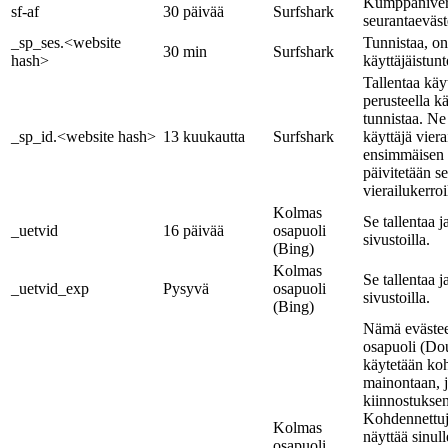
Kumppaniver
sf-af
30 päivää
Surfshark
seurantaeväst
_sp_ses.<website
Tunnistaa, o
30 min
Surfshark
hash>
käyttäjäistun
Tallentaa käyt
perusteella kä
tunnistaa. Ne
_sp_id.<website hash>
13 kuukautta
Surfshark
käyttäjä viera
ensimmäisen k
päivitetään se
vierailukerroi
Kolmas
Se tallentaa j
_uetvid
16 päivää
osapuoli
sivustoilla.
(Bing)
Kolmas
Se tallentaa j
_uetvid_exp
Pysyvä
osapuoli
sivustoilla.
(Bing)
Nämä evästee
osapuoli (Dou
käytetään ko
mainontaan, 
kiinnostuksen
Kohdennettuj
Kolmas
näyttää sinull
osapuoli