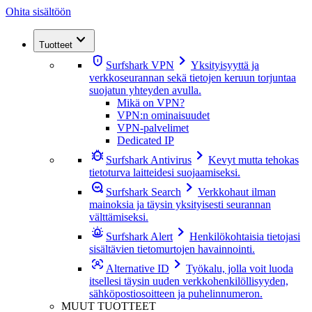
Ohita sisältöön
Tuotteet
Surfshark VPN
Yksityisyyttä ja
verkkoseurannan sekä tietojen keruun torjuntaa
suojatun yhteyden avulla.
Mikä on VPN?
VPN:n ominaisuudet
VPN-palvelimet
Dedicated IP
Surfshark Antivirus
Kevyt mutta tehokas
tietoturva laitteidesi suojaamiseksi.
Surfshark Search
Verkkohaut ilman
mainoksia ja täysin yksityisesti seurannan
välttämiseksi.
Surfshark Alert
Henkilökohtaisia tietojasi
sisältävien tietomurtojen havainnointi.
Alternative ID
Työkalu, jolla voit luoda
itsellesi täysin uuden verkkohenkilöllisyyden,
sähköpostiosoitteen ja puhelinnumeron.
MUUT TUOTTEET