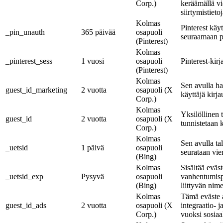
Corp.)
keräämällä vi
siirtymistietoj
Kolmas
Pinterest käyt
_pin_unauth
365 päivää
osapuoli
seuraamaan p
(Pinterest)
Kolmas
_pinterest_sess
1 vuosi
osapuoli
Pinterest-kir
(Pinterest)
Kolmas
Sen avulla ha
guest_id_marketing
2 vuotta
osapuoli (X
käyttäjä kirj
Corp.)
Kolmas
Yksilöllinen 
guest_id
2 vuotta
osapuoli (X
tunnistetaan k
Corp.)
Kolmas
Sen avulla ta
_uetsid
1 päivä
osapuoli
seurataan vier
(Bing)
Kolmas
Sisältää eväs
_uetsid_exp
Pysyvä
osapuoli
vanhentumisp
(Bing)
liittyvän nim
Kolmas
Tämä eväste 
guest_id_ads
2 vuotta
osapuoli (X
integraatio- 
Corp.)
vuoksi sosiaa