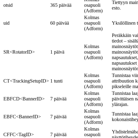
Tiettyyn mai
otsid
365 päivää
osapuoli
esto.
(Adform)
Kolmas
uid
60 päivää
osapuoli
Yksilöllinen t
(Adform)
Peräkkäin va
tiedot – sisäl
Kolmas
mainosnäytöt,
SR<RotatorID>
1 päivä
osapuoli
mainosnäytöt
(Adform)
napsautukset, 
napsautukset 
mainosnäytön
Kolmas
Tunnistaa vi
CT<TrackingSetupID>
1 tunti
osapuoli
attribuution
(Adform)
pikseleille ma
Kolmas
Tunnistaa la
EBFCD<BannerID>
7 päivää
osapuoli
päivittäisen 
(Adform)
ylärajan.
Kolmas
Tunnistaa laa
EBFC<BannerID>
7 päivää
osapuoli
kokonaistihey
(Adform)
Kolmas
Yhdistelmäba
CFFC<TagID>
7 päivää
osapuoli
näyttötiheyde