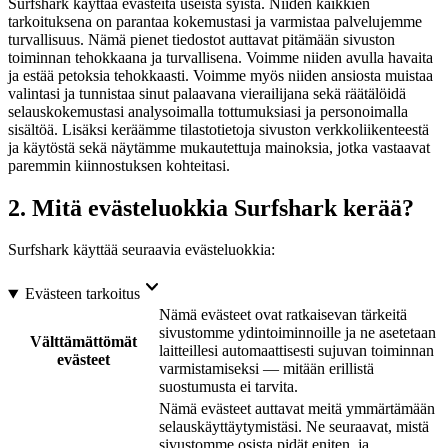
Surfshark käyttää evästeitä useista syistä. Niiden kaikkien
tarkoituksena on parantaa kokemustasi ja varmistaa palvelujemme
turvallisuus. Nämä pienet tiedostot auttavat pitämään sivuston
toiminnan tehokkaana ja turvallisena. Voimme niiden avulla havaita
ja estää petoksia tehokkaasti. Voimme myös niiden ansiosta muistaa
valintasi ja tunnistaa sinut palaavana vierailijana sekä räätälöidä
selauskokemustasi analysoimalla tottumuksiasi ja personoimalla
sisältöä. Lisäksi keräämme tilastotietoja sivuston verkkoliikenteestä
ja käytöstä sekä näytämme mukautettuja mainoksia, jotka vastaavat
paremmin kiinnostuksen kohteitasi.
2. Mitä evästeluokkia Surfshark kerää?
Surfshark käyttää seuraavia evästeluokkia:
Evästeen tarkoitus
Nämä evästeet ovat ratkaisevan tärkeitä
sivustomme ydintoiminnoille ja ne asetetaan
Välttämättömät
laitteillesi automaattisesti sujuvan toiminnan
evästeet
varmistamiseksi — mitään erillistä
suostumusta ei tarvita.
Nämä evästeet auttavat meitä ymmärtämään
selauskäyttäytymistäsi. Ne seuraavat, mistä
sivustomme osista pidät eniten, ja