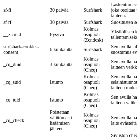
Laskeutumiss
sf-fi
30 päivää
Surfshark
joka osoittaa
lähteen.
sf-rf
30 päivää
Surfshark
Suositusten s
Kolmas
Yksilöllisen 
__zlcmid
Pysyvä
osapuoli
tallentamiseks
(Zendesk)
surfshark-cookies-
Sen avulla ta
6 kuukautta
Surfshark
consent
suostumus evä
Kolmas
Sen avulla h
_cq_duid
3 kuukautta
osapuoli
laitteen verk
(Cheq)
Kolmas
Sen avulla ha
_cq_suid
Istunto
osapuoli
selainistunno
(Cheq)
laitteen muka
Kolmas
Sen avulla h
_cq_tuid
Istunto
osapuoli
laitteen välile
(Cheq)
Poistetaan
Kolmas
välittömästi
Sen avulla ha
_cq_check
osapuoli
lisäämisen
laite evästeitä
(Cheq)
jälkeen
Sivuston ch