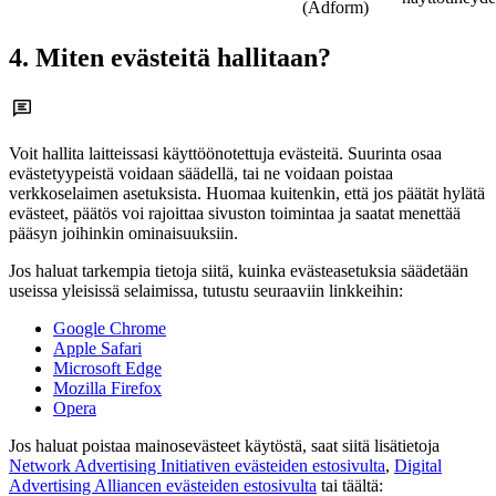
(Adform)
4. Miten evästeitä hallitaan?
Voit hallita laitteissasi käyttöönotettuja evästeitä. Suurinta osaa
evästetyypeistä voidaan säädellä, tai ne voidaan poistaa
verkkoselaimen asetuksista. Huomaa kuitenkin, että jos päätät hylätä
evästeet, päätös voi rajoittaa sivuston toimintaa ja saatat menettää
pääsyn joihinkin ominaisuuksiin.
Jos haluat tarkempia tietoja siitä, kuinka evästeasetuksia säädetään
useissa yleisissä selaimissa, tutustu seuraaviin linkkeihin:
Google Chrome
Apple Safari
Microsoft Edge
Mozilla Firefox
Opera
Jos haluat poistaa mainosevästeet käytöstä, saat siitä lisätietoja
Network Advertising Initiativen evästeiden estosivulta
,
Digital
Advertising Alliancen evästeiden estosivulta
tai täältä: