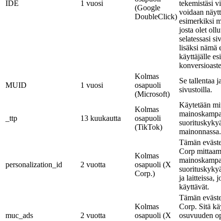
IDE
1 vuosi
tekemistäsi vi
(Google
voidaan näyt
DoubleClick)
esimerkiksi m
josta olet oll
selatessasi s
lisäksi nämä 
käyttäjälle es
konversioaste
Kolmas
Se tallentaa j
MUID
1 vuosi
osapuoli
sivustoilla.
(Microsoft)
Käytetään mi
Kolmas
mainoskampa
_ttp
13 kuukautta
osapuoli
suorituskyky
(TikTok)
mainonnassa.
Tämän eväste
Corp mittaa
Kolmas
mainoskampa
personalization_id
2 vuotta
osapuoli (X
suorituskykyä
Corp.)
ja laitteissa, j
käyttävät.
Tämän eväste
Kolmas
Corp. Sitä kä
muc_ads
2 vuotta
osapuoli (X
osuvuuden op