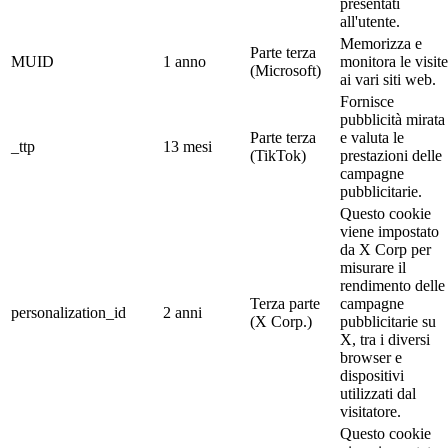
presentati
all'utente.
Memorizza e
Parte terza
MUID
1 anno
monitora le visite
(Microsoft)
ai vari siti web.
Fornisce
pubblicità mirata
Parte terza
e valuta le
_ttp
13 mesi
(TikTok)
prestazioni delle
campagne
pubblicitarie.
Questo cookie
viene impostato
da X Corp per
misurare il
rendimento delle
Terza parte
campagne
personalization_id
2 anni
(X Corp.)
pubblicitarie su
X, tra i diversi
browser e
dispositivi
utilizzati dal
visitatore.
Questo cookie