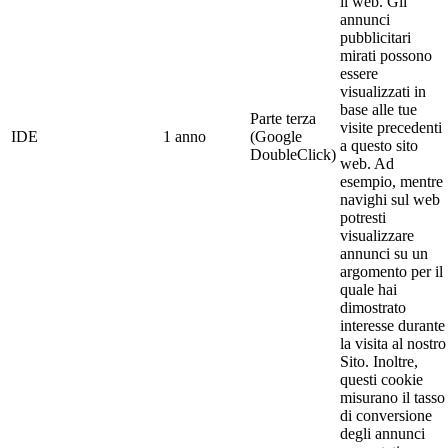
il web. Gli
annunci
pubblicitari
mirati possono
essere
visualizzati in
base alle tue
Parte terza
visite precedenti
IDE
1 anno
(Google
a questo sito
DoubleClick)
web. Ad
esempio, mentre
navighi sul web
potresti
visualizzare
annunci su un
argomento per il
quale hai
dimostrato
interesse durante
la visita al nostro
Sito. Inoltre,
questi cookie
misurano il tasso
di conversione
degli annunci