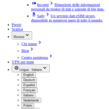
Incogni
Rimozione delle informazioni
personali da broker di dati e aziende di big data.
Saily
Un servizio dati eSIM sicuro,
disponibile in numerosi paesi di tutto il mondo.
Prezzi
Scarica
Risorse
Chi siamo
Blog
Centro assistenza
VPN per team
Lingua ∙ Italiano
English
Deutsch
Español
Français
Italiano
Nederlands
Polski