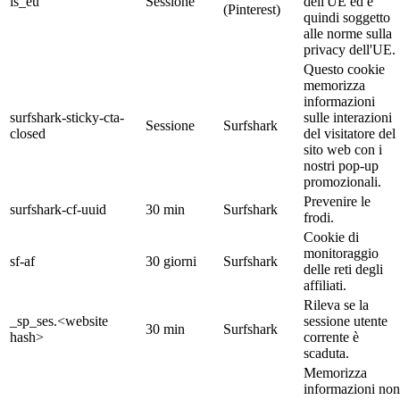
is_eu
Sessione
dell'UE ed è
(Pinterest)
quindi soggetto
alle norme sulla
privacy dell'UE.
Questo cookie
memorizza
informazioni
surfshark-sticky-cta-
sulle interazioni
Sessione
Surfshark
closed
del visitatore del
sito web con i
nostri pop-up
promozionali.
Prevenire le
surfshark-cf-uuid
30 min
Surfshark
frodi.
Cookie di
monitoraggio
sf-af
30 giorni
Surfshark
delle reti degli
affiliati.
Rileva se la
_sp_ses.<website
sessione utente
30 min
Surfshark
hash>
corrente è
scaduta.
Memorizza
informazioni non