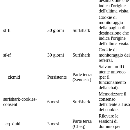
destinazione che
indica l'origine
dell'ultima visita.
Cookie di
monitoraggio
della pagina di
sf-fi
30 giorni
Surfshark
destinazione che
indica l'origine
dell'ultima visita.
Cookie di
sf-rf
30 giorni
Surfshark
monitoraggio dei
referral.
Salvare un ID
utente univoco
Parte terza
__zlcmid
Persistente
(per il
(Zendesk)
funzionamento
della chat).
Memorizzare il
surfshark-cookies-
consenso
6 mesi
Surfshark
consent
dell'utente all'uso
dei cookie.
Rilevare le
Parte terza
sessioni di
_cq_duid
3 mesi
(Cheq)
dominio per