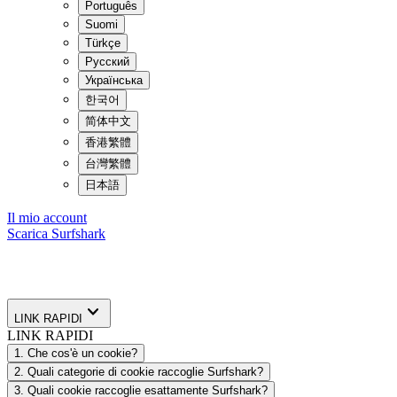
Português
Suomi
Türkçe
Русский
Українська
한국어
简体中文
香港繁體
台灣繁體
日本語
Il mio account
Scarica Surfshark
LINK RAPIDI
LINK RAPIDI
1. Che cos'è un cookie?
2. Quali categorie di cookie raccoglie Surfshark?
3. Quali cookie raccoglie esattamente Surfshark?