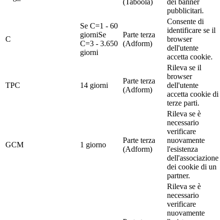
(Taboola)
dei banner
pubblicitari.
Consente di
Se C=1 - 60
identificare se il
giorni
Se
Parte terza
C
browser
C=3 - 3.650
(Adform)
dell'utente
giorni
accetta cookie.
Rileva se il
browser
Parte terza
TPC
14 giorni
dell'utente
(Adform)
accetta cookie di
terze parti.
Rileva se è
necessario
verificare
Parte terza
nuovamente
GCM
1 giorno
(Adform)
l'esistenza
dell'associazione
dei cookie di un
partner.
Rileva se è
necessario
verificare
nuovamente