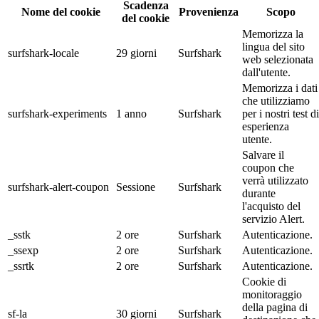
Scadenza
Nome del cookie
Provenienza
Scopo
del cookie
Memorizza la
lingua del sito
surfshark-locale
29 giorni
Surfshark
web selezionata
dall'utente.
Memorizza i dati
che utilizziamo
surfshark-experiments
1 anno
Surfshark
per i nostri test di
esperienza
utente.
Salvare il
coupon che
verrà utilizzato
surfshark-alert-coupon
Sessione
Surfshark
durante
l'acquisto del
servizio Alert.
_sstk
2 ore
Surfshark
Autenticazione.
_ssexp
2 ore
Surfshark
Autenticazione.
_ssrtk
2 ore
Surfshark
Autenticazione.
Cookie di
monitoraggio
della pagina di
sf-la
30 giorni
Surfshark