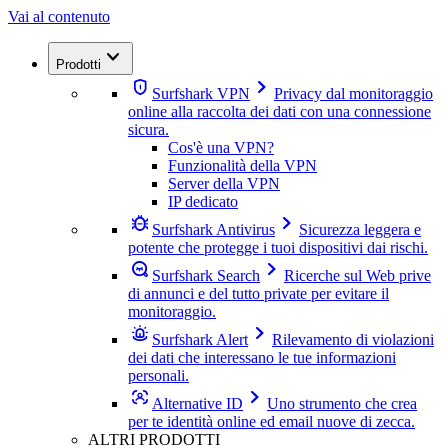
Vai al contenuto
Prodotti
Surfshark VPN
Privacy dal monitoraggio
online alla raccolta dei dati con una connessione
sicura.
Cos'è una VPN?
Funzionalità della VPN
Server della VPN
IP dedicato
Surfshark Antivirus
Sicurezza leggera e
potente che protegge i tuoi dispositivi dai rischi.
Surfshark Search
Ricerche sul Web prive
di annunci e del tutto private per evitare il
monitoraggio.
Surfshark Alert
Rilevamento di violazioni
dei dati che interessano le tue informazioni
personali.
Alternative ID
Uno strumento che crea
per te identità online ed email nuove di zecca.
ALTRI PRODOTTI