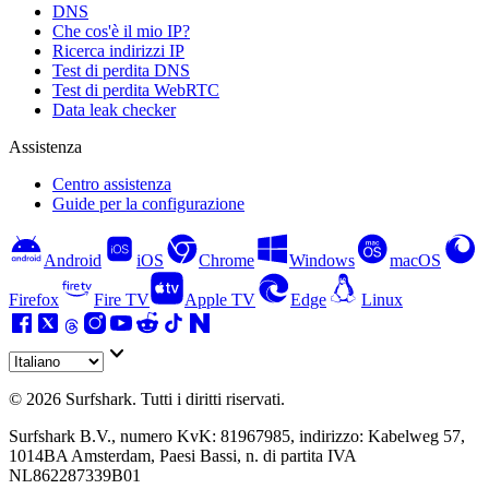
DNS
Che cos'è il mio IP?
Ricerca indirizzi IP
Test di perdita DNS
Test di perdita WebRTC
Data leak checker
Assistenza
Centro assistenza
Guide per la configurazione
Android
iOS
Chrome
Windows
macOS
Firefox
Fire TV
Apple TV
Edge
Linux
©
2026
Surfshark. Tutti i diritti riservati.
Surfshark B.V., numero KvK: 81967985, indirizzo: Kabelweg 57,
1014BA Amsterdam, Paesi Bassi, n. di partita IVA
NL862287339B01