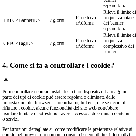
espandibili.
Rileva il limite di
Parte terza
frequenza totale
EBFC<BannerID>
7 giorni
(Adform)
dei banner
espandibili.
Rileva il limite di
Parte terza
frequenza
CFFC<TagID>
7 giorni
(Adform)
complessivo dei
banner.
4. Come si fa a controllare i cookie?
Puoi controllare i cookie installati sui tuoi dispositivi. La maggior
parte dei tipi di cookie può essere regolata o eliminata dalle
impostazioni del browser. Ti ricordiamo, tuttavia, che se decidi di
rifiutare i cookie, alcune funzionalità del sito web potrebbero
risultare limitate e potresti non avere accesso a determinati contenuti
o servizi.
Per istruzioni dettagliate su come modificare le preferenze relative ai
cookie nei browser più comuni, consulta i seguenti link informativi: