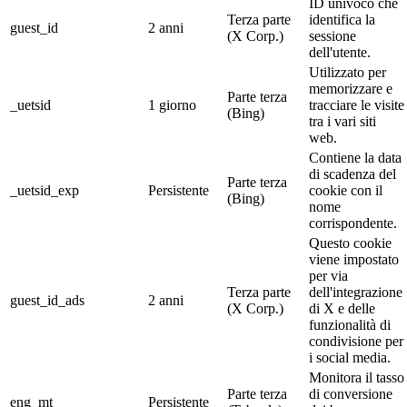
ID univoco che
Terza parte
identifica la
guest_id
2 anni
(X Corp.)
sessione
dell'utente.
Utilizzato per
memorizzare e
Parte terza
_uetsid
1 giorno
tracciare le visite
(Bing)
tra i vari siti
web.
Contiene la data
di scadenza del
Parte terza
_uetsid_exp
Persistente
cookie con il
(Bing)
nome
corrispondente.
Questo cookie
viene impostato
per via
Terza parte
dell'integrazione
guest_id_ads
2 anni
(X Corp.)
di X e delle
funzionalità di
condivisione per
i social media.
Monitora il tasso
Parte terza
di conversione
eng_mt
Persistente