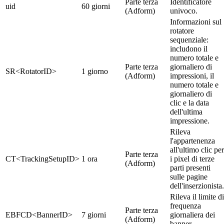
Parte terza
Identificatore
uid
60 giorni
(Adform)
univoco.
Informazioni sul
rotatore
sequenziale:
includono il
numero totale e
Parte terza
giornaliero di
SR<RotatorID>
1 giorno
(Adform)
impressioni, il
numero totale e
giornaliero di
clic e la data
dell'ultima
impressione.
Rileva
l'appartenenza
all'ultimo clic per
Parte terza
CT<TrackingSetupID>
1 ora
i pixel di terze
(Adform)
parti presenti
sulle pagine
dell'inserzionista.
Rileva il limite di
frequenza
Parte terza
EBFCD<BannerID>
7 giorni
giornaliera dei
(Adform)
banner