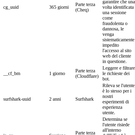
garantire che una
Parte terza
cg_uuid
365 giorni
volta identificata
(Cheq)
una sessione
come
fraudolenta o
dannosa, le
venga
sistematicamente
impedito
l'accesso al sito
web del cliente
in questione.
Leggere e filtrare
Parte terza
__cf_bm
1 giorno
le richieste dei
(Cloudflare)
bot.
Rileva se l'utente
è lo stesso per i
nostri
surfshark-uuid
2 anni
Surfshark
esperimenti di
esperienza
utente.
Determina se
l'utente risiede
all'interno
Parte terza